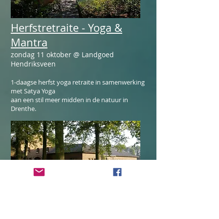
Herfstretraite - Yoga &
Mantra
zondag 11 oktober @ Landgoed
Hendriksveen
1-daagse herfst yoga retraite in samenwerking
met Satya Yoga
aan een stil meer midden in de natuur in
Drenthe.
Mantra Concert
31 oktober @ Abdijhoeve Doetinchem